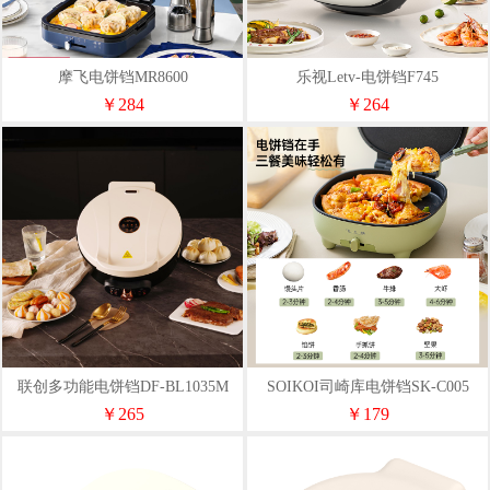
摩飞电饼铛MR8600
乐视Letv-电饼铛F745
￥284
￥264
联创多功能电饼铛DF-BL1035M
SOIKOI司崎库电饼铛SK-C005
￥265
￥179