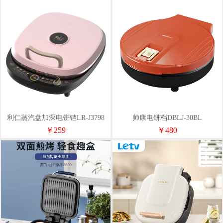
利仁蒸汽盘加深电饼铛LR-J3798
帅康电饼档DBLJ-30BL
￥259
￥480