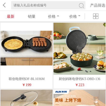
产品筛选
最新
销量
价格
价格
联创电饼铛DF-BL1036M
厨创妈咪电饼铛KT-DBD-136
￥199
￥223