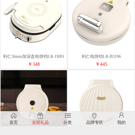
利仁36mm加深盘电饼铛LR-J3091
利仁电饼铛LR-B3196
￥348
￥445
首页
全部礼品
分类
品牌专区
我的