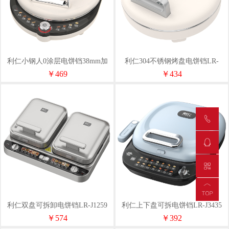
利仁小钢人0涂层电饼铛38mm加
利仁304不锈钢烤盘电饼铛LR-
深盘LR-XGR3296
B3197
￥469
￥434
利仁双盘可拆卸电饼铛LR-J1259
利仁上下盘可拆电饼铛LR-J3435
￥574
￥392