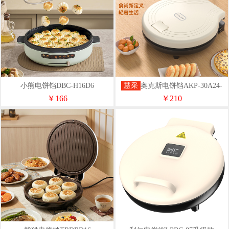
小熊电饼铛DBC-H16D6
慧采
奥克斯电饼铛AKP-30A24-
BC-JD
￥166
￥210