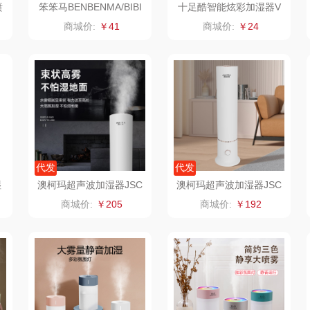
喷
笨笨马BENBENMA/BIBI
十足酷智能炫彩加湿器V
M流光溢彩加湿器BJ07
20
器类）
洁丽雅（代理商）
乐心
康巴赫（锅具类）
商城价:
￥41
商城价:
￥24
茶
海尔
三头鹰
博牌
鲜
飞利浦新安怡
棉芽
伊莱克斯
乐美雅（餐具类）
飞利浦（音频类）
珍视明
阿路弗仑
爱仕达
乐千厨
悠米UURMI
富安
代发
代发
湿
澳柯玛超声波加湿器JSC
澳柯玛超声波加湿器JSC
门
卜珂
味滋源
玺魁
-90H56
-70H55
商城价:
￥205
商城价:
￥192
朗
郎氏达
喜临门
禹鸿物予
零
七匹狼
朱炳仁铜
高洁丝
南方寝饰
瓷咖什
氛围部落