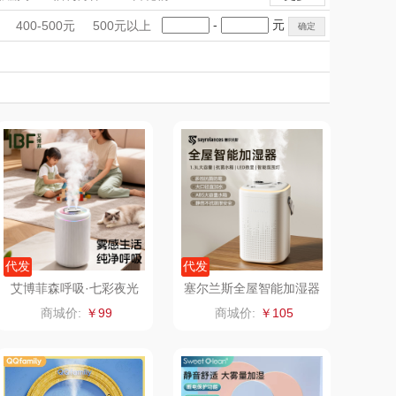
匠心萌宠
YOTTOY
手礼盒
会议礼品
国潮文创
-
元
400-500元
500元以上
堂马氏铺子
科技感礼品
蔬果园（代理商）
中国风
创意礼品
女神节
奶企礼品
银行礼品
伯纳德
万象
七夕节
建党节
圣诞节
教师节
 超柔床品
三只松鼠（代理
商）
味（代理商）
LUING BOX
康宁
京意之选
 MILITARY
罗莱超柔床品
代发
代发
艾博菲森呼吸·七彩夜光
塞尔兰斯全屋智能加湿器
加湿器
HD68
睿嫣
竹盐
商城价:
￥99
商城价:
￥105
倍瑞傲
安宝笛
BAM老板
康夫