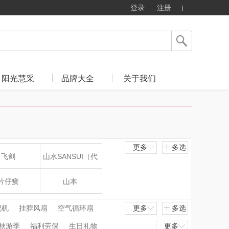
登录
注册
阳光慧采
品牌大全
关于我们
更多
多选
飞剑
山水SANSUI（代
理商）
片仔癀
山本
LOHOLO
途柏丽TOBERLIR
吧机
挂脖风扇
空气循环扇
更多
多选
秋游季
福利劳保
生日礼物
更多