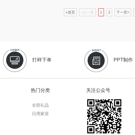
克
苏泊尔（杯壶）
穗格氏
梦百合
«首页
<上一页
1
2
下一页>
星球
声阔
瓷语花香
圣匠鲁班
迪士尼（儿童类）
恒源祥（箱包）
君乐宝
供款）
小仓熊
汇可心
小甘菊
打样下单
PPT制作
秒秒测
摩米士
芬神
Aro
顿
追鲸
致尚丽和
T.J.HARREN
热门分类
关注公众号
通
蓄光
小狗（包销款）
奥苏米
荣事
全部礼品
皇
创维（个护类）
秦唐宋
伍闰堂
日用家居
are
奥利贝拉
极鲜港
威诗兰