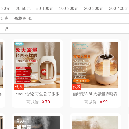
杯壶）
大嘴猴（杯壶厨具
觅菓
MOVA
周年庆礼品
春游踏青
开学季礼品
毕业季礼品
开门红专区
伴
0-20元
20-50元
50-100元
100-200元
200-300元
300-400元
雨伞）
户外）
外事出国
非一FETANA
入职礼
高颜值礼品
乐扣乐扣（家居/
IP联名款
星巴克（杯壶/包
企业团建
展会礼品
宝
低-高
价格高-低
开业乔迁
乡村振兴
定制案例
珠宝礼品
酒店旅游
高校礼品
含
小家电）
袋）
唯宝
姑苏渔歌
纺王
建材礼品
政企单位
房地产礼品
汽车礼品
进店礼
情人节
亲节
儿童节
中秋节
建军节
护士节
重阳节
华
纽曼Newmine
纽曼Newmine
佳帮手
罗莱
（线下款）
（线上款）
CHER
可口可乐Coca Col
沃莱
十二夏天
百草
a
销款）
润本（套装）
乐班
戴可思
阿茜娅（AGIA）
卓然
首佩
SWISS
代发
代发
器
engue恩谷可爱公仔步步
丽特斐3.8L大容量双喷雾
A
高升双喷可爱猴加湿器E
轻音加湿器J8
奈雪茶院
奈雪的茶
克洛特
商城价:
￥70
商城价:
￥99
G-025s
木
丝丽诺妃
睿嫣润膏
锐致
婷
形象派
花卉诗
小天鹅
RO