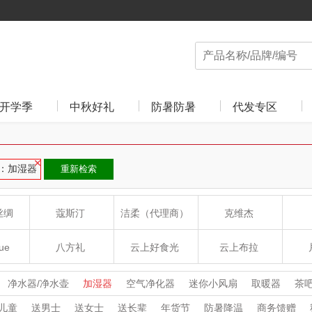
开学季
中秋好礼
防暑防暑
代发专区
：加湿器
重新检索
丝绸
蔻斯汀
洁柔（代理商）
克维杰
ue
八方礼
云上好食光
云上布拉
丽
夏普SHARP
东方沁
绽家
HO
净水器/净水壶
加湿器
空气净化器
迷你小风扇
取暖器
茶
儿童
送男士
送女士
送长辈
年货节
防暑降温
商务馈赠