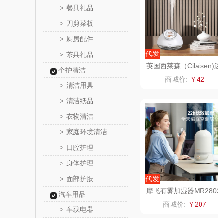
餐具礼品
>
罗尔
刀剪菜板
>
厨房配件
>
飞利
代发
茶具礼品
>
英国西莱森（Cilaisen)
个护清洁
保卫蛋
你加湿器CP-WH2
商城价:
￥42
清洁用具
>
洛克星
清洁纸品
>
衣物清洁
>
五芳
家庭环境清洁
>
皇家粮
口腔护理
>
身体护理
>
尹谜
面部护肤
代发
>
荣事达（品
摩飞有雾加湿器MR280
汽车用品
商城价:
￥207
车载电器
>
味滋源（包