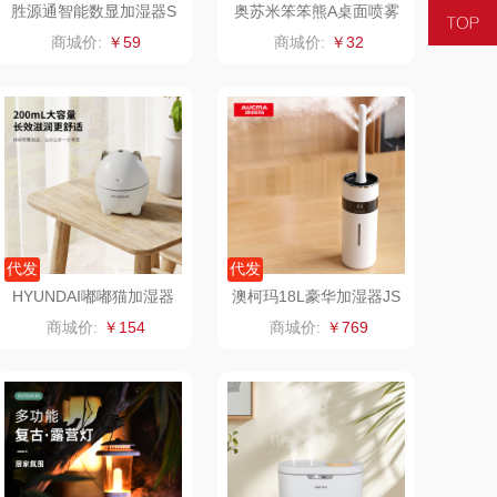
胜源通智能数显加湿器S
奥苏米笨笨熊A桌面喷雾
YT-CL36
加湿器
悦湘湖
万华茶林
商城价:
￥59
商城价:
￥32
keep
kaco
绿鼻子
乐扣乐扣（箱包杯
壶）
康恩贝
WENGER/威戈
娜（包销款）
冈州故事
代发
代发
HYUNDAI嘟嘟猫加湿器
澳柯玛18L豪华加湿器JS
半亩川
双立人
DDM-1
C-926B
商城价:
￥154
商城价:
￥769
艾可熊
万益蓝
护舒宝
顺然
厨邦
粒上皇