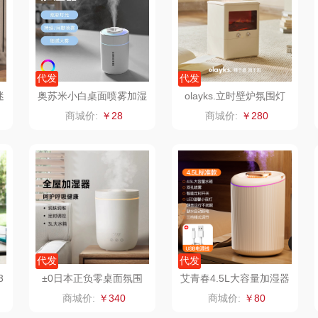
仕
拜灭士
舒蕾（定制款）
洁玉（定制款）
富昌
浦
荣诚
周六福
江中猴姑
代发
代发
迷
奥苏米小白桌面喷雾加湿
olayks.立时壁炉氛围灯
蛋
马克图布
苏泊尔（代理商）
九阳（代理商）
器
加湿器JSQ00502
商城价:
￥28
商城价:
￥280
球
梵沐
骆驼
VVC
斋
立家
泸溪河桃酥
中茶
仓
干饭熊饱饱
汉美驰
梦洁家纺
金龙鱼（包销款）
先科
德菲摩尔
代发
代发
牌方）
得力
润本（套装类）
浪莎
3
±0日本正负零桌面氛围
艾青春4.5L大容量加湿器
加湿器CQE-H020
N8
商城价:
￥340
商城价:
￥80
销款）
英红（包销款）
八马（包销款）
雅莉格丝