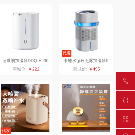
千问
杜邦（餐具类）
洽洽
奥克斯
良品（代理
味滋源（品牌方）
代发
商）
呼也
梦洁
德世朗加湿器DDQ-HJ30
卡蛙水循环无雾加湿器K
1
W-JSQ25
商城价:
￥222
商城价:
￥495
丽耳
三胖蛋
宏太
都乐Dole
欧丽薇兰
易路达
汤姆逊
皮尔卡丹（皮具
类）
锡品源
狮峰
代发