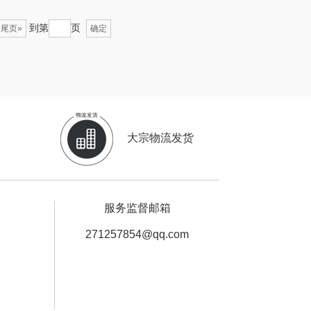
沃隆
浅香（包销款）
到第
页
尾页»
确定
友望
思宜莱
德亚
富佑嘉（FU+）
凡士林
贝弗伦
大宗物流发货
ma Light
昔马
亿瞬间
普陀山
服务监督邮箱
达厨具（包销
猫和老鼠
271257854@qq.com
款）
小黄人
摩动
完美日记
paperblanks