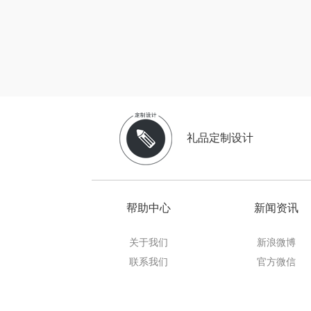
博莱
一个人的
云鲸
富光（专
礼品定制设计
科洛
兰士
帮助中心
新闻资讯
胜源
关于我们
新浪微博
皇上
联系我们
官方微信
WayourC