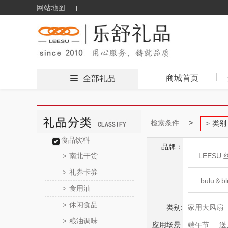
网站地图
商城首页
全部礼品
检索条件
类别
食品饮料
品牌：
南北干货
LEESU 
>
礼券卡券
>
bulu＆bl
食用油
>
休闲食品
>
新秀
类别:
家用大风扇
粮油调味
>
应用场景:
端午节
送