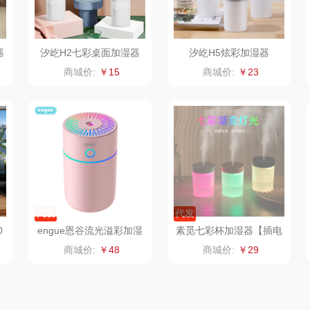
（小家
厨创妈咪
传应
陇间柒月(包销款)
销款）
元黍
高原宏
睡眠博士
器
汐屹H2七彩桌面加湿器
汐屹H5炫彩加湿器
商城价:
￥15
商城价:
￥23
头
家之礼
啄木鸟PLOVER
胡姬花
（家纺）
象印
福礼掌柜
迪士尼（数码类）
来伊份
五谷磨房
她妍社
ie
品存
爱国者
尔木萄
代发
代发
途雅
HYUNDAI（电器
莱克
0
engue恩谷流光溢彩加湿
素觅七彩杯加湿器【插电
器EG-020S
版】SD11
商城价:
￥48
商城价:
￥29
类）
府
吉米
碧云泉
普沃达
TKK
奥帝尔（包销款）
左都