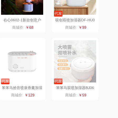
中华
民间造物
代发
嘉禾月
瑞驰SWICKY
右心0602-1新款创意户
联创双喷加湿器DF-HU0
外媒油灯家用充电便携式
902M
商城价:
￥68
商城价:
￥99
灯塔加湿器
金龙鱼
香畴
冠军
施耐德
乐而雅
苏菲
KEPO
嗑西西
代发
代发
稻梁菽
得一茶
笨笨马拾音喷泉香薰加湿
笨笨马双喷加湿器BJ06
器BJ05
商城价:
￥129
商城价:
￥59
茶马世家
陈克明
鹏程
蜜丝婷