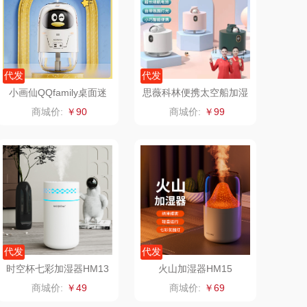
（定制款）
爱国者（移动电
源）
江中食疗
凤凰
代发
代发
小画仙QQfamily桌面迷
思薇科林便携太空船加湿
晒瑞
实丰文化
你加湿器QJSQ-1501
器数显灯光空气雾化器
商城价:
￥90
商城价:
￥99
漫沃星系
TCL
山萃
可益康
BTSM
路悠悠
保宁
伊莎贝拉
代发
代发
雅鹿
圣耳
时空杯七彩加湿器HM13
火山加湿器HM15
商城价:
￥49
商城价:
￥69
铮铭
臻牧