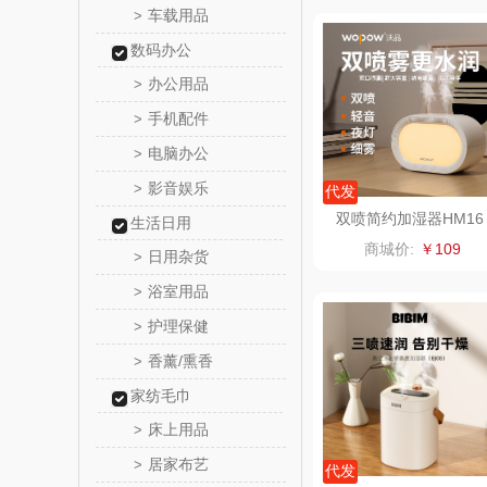
车载用品
>
真不
数码办公
办公用品
>
洁丽雅（包
手机配件
>
五丰黎
电脑办公
>
影音娱乐
>
代发
立时olay
双喷简约加湿器HM16
生活日用
商城价:
￥109
日用杂货
泉尔
>
浴室用品
>
奈斯派
护理保健
>
香薰/熏香
>
邻家饭
家纺毛巾
天琴
床上用品
>
居家布艺
>
傲胜OS
代发