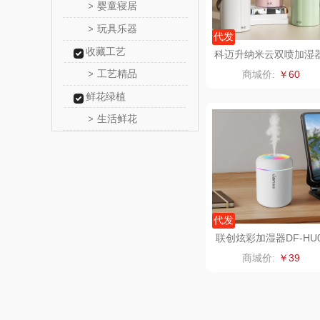
婴童寝居
>
乐扣乐扣
玩具乐器
>
代发
收藏工艺
电）
康巴赫（包
科迈升纳米云双喷加湿
YM-GS44
工艺精品
>
商城价:
￥60
鲸选码
鲜花绿植
生活鲜花
>
太力
向物
folli foll
代发
乐事
联创炫彩加湿器DF-HU
901M
商城价:
￥39
田知
翼眠