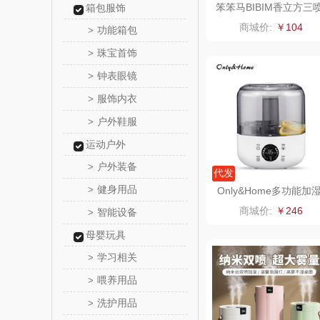
笨笨马BIBIM香立方三
箱包服饰
香薰加湿器BJ08
温仑山（电
商城价:
￥104
功能箱包
>
珠宝首饰
>
澜沧古
钟表眼镜
>
吉潮瑞
服饰内衣
>
户外鞋服
>
海信
运动户外
Alluflon
户外装备
>
代发
健身用品
>
Only&Home多功能加
福临
香薰一体机KL-JS-01
商城价:
￥246
智能设备
>
北欧沃
母婴玩具
学习相关
>
正负
喂养用品
>
洗护用品
>
信科