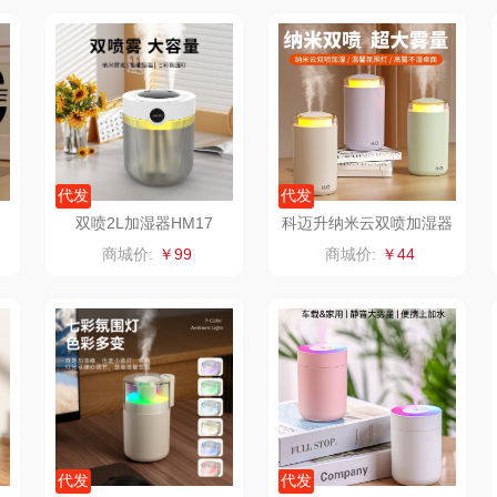
二
富安娜（包销款
西屋（小家电）
渝情渝礼
1）
销款）
云栖桦田
长寿花
百事食品
红
小胖爪
有色
可可满分
无印
代发
代发
ks
银小燕
京荟堂
富昌
双喷2L加湿器HM17
科迈升纳米云双喷加湿器
YM-GS47
商城价:
￥99
商城价:
￥44
思
润培
品胜
百事（饮具类）
索
小度
索爱（个护类）
创维（手表类）
香
赫兰希
丸美
几梦
朗赫
果兹
西屋（风扇类）
IM
360
LK
艾美特（代理商）
代发
代发