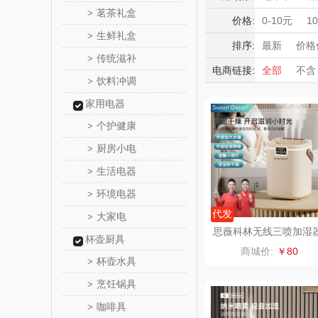
momo（
茗茶礼盒
>
积分礼品
价格:
0-10元
1
生鲜礼盒
>
暖冬好物
西屋（运动
排序:
最新
价格
传统滋补
>
高端送礼
电商链接:
全部
不含
DGI
饮料冲调
保险礼品
>
母亲节
父
家用电器
元朗荣
个护健康
>
斯凯奇SKE
厨房小电
>
生活电器
>
S
立白（包
环境电器
>
锦礼
代发
大家电
>
思薇科林无线三喷加湿
杯壶厨具
大雾量保湿雾化喷雾器
润心
商城价:
￥80
8
杯壶水具
>
悦滋
烹饪锅具
>
咖啡具
>
爱润丝