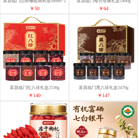
富昌临门山茶橄榄调和油500ml*2
富昌临门每日珍膳礼盒1400g
￥50
￥64
富昌临门红八珍礼盒2530g
富昌临门黑八珍礼盒2470g
￥140
￥147