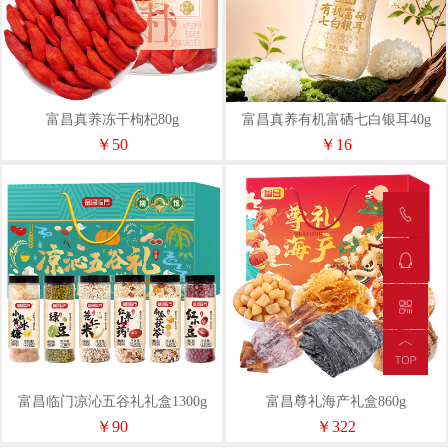
富昌真养冻干枸杞80g
富昌真养有机富硒七白银耳40g
￥50
￥16
富昌临门凉沁五谷礼礼盒1300g
富昌尊礼海产礼盒860g
￥90
￥322