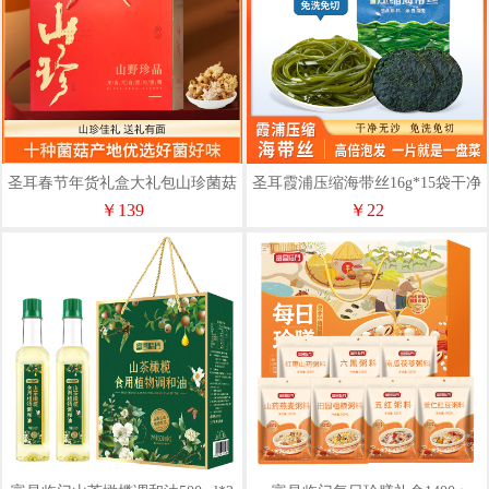
圣耳春节年货礼盒大礼包山珍菌菇
圣耳霞浦压缩海带丝16g*15袋干净
野生菌类干货汤料包干货新送礼
方便好吃煲汤
￥139
￥22