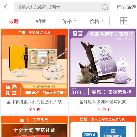
产品筛选
最新
销量
价格
价格
圣耳有机银耳礼盒甄选礼盒装
圣耳银耳多糖不老莓原浆
70g*2罐
￥399
￥239