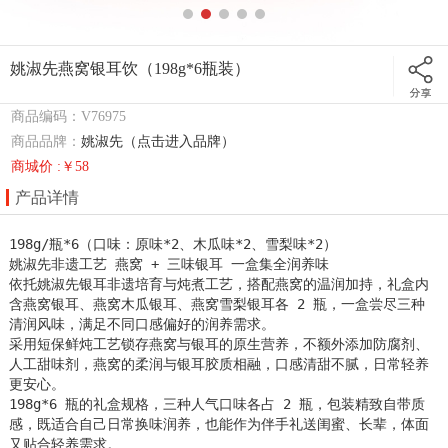
姚淑先燕窝银耳饮（198g*6瓶装）
商品编码：V76975
商品品牌：
姚淑先（点击进入品牌）
商城价 :￥58
产品详情
198g/瓶*6（口味：原味*2、木瓜味*2、雪梨味*2）

姚淑先非遗工艺 燕窝 + 三味银耳 一盒集全润养味

依托姚淑先银耳非遗培育与炖煮工艺，搭配燕窝的温润加持，礼盒内
含燕窝银耳、燕窝木瓜银耳、燕窝雪梨银耳各 2 瓶，一盒尝尽三种
清润风味，满足不同口感偏好的润养需求。

采用短保鲜炖工艺锁存燕窝与银耳的原生营养，不额外添加防腐剂、
人工甜味剂，燕窝的柔润与银耳胶质相融，口感清甜不腻，日常轻养
更安心。

198g*6 瓶的礼盒规格，三种人气口味各占 2 瓶，包装精致自带质
感，既适合自己日常换味润养，也能作为伴手礼送闺蜜、长辈，体面
又贴合轻养需求。
