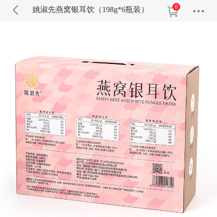
0
姚淑先燕窝银耳饮（198g*6瓶装）