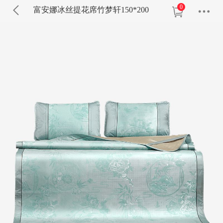
0
富安娜冰丝提花席竹梦轩150*200