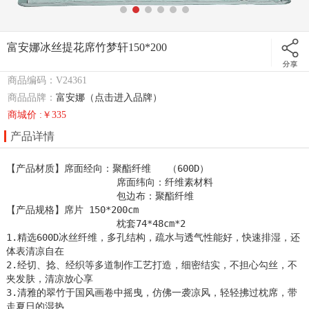
富安娜冰丝提花席竹梦轩150*200
商品编码：V24361
商品品牌：
富安娜（点击进入品牌）
商城价 :￥335
产品详情
【产品材质】席面经向：聚酯纤维   （600D）

                    席面纬向：纤维素材料

                    包边布：聚酯纤维

【产品规格】席片 150*200cm

                    枕套74*48cm*2  

1.精选600D冰丝纤维，多孔结构，疏水与透气性能好，快速排湿，还
体表清凉自在

2.经切、捻、经织等多道制作工艺打造，细密结实，不担心勾丝，不
夹发肤，清凉放心享

3.清雅的翠竹于国风画卷中摇曳，仿佛一袭凉风，轻轻拂过枕席，带
走夏日的湿热