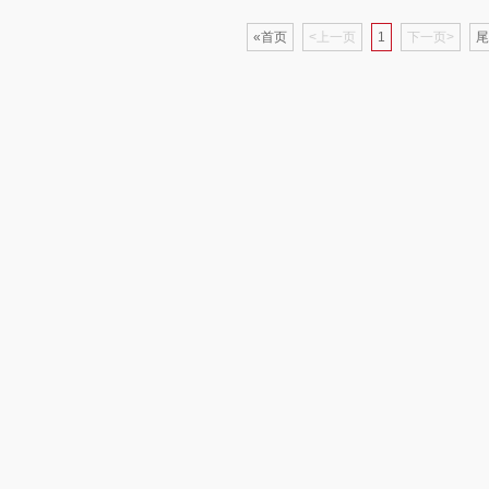
«首页
<上一页
1
下一页>
尾
仕
拜灭士
舒蕾（定制款）
洁玉（定制款）
富昌
浦
荣诚
周六福
江中猴姑
蛋
马克图布
苏泊尔（代理商）
九阳（代理商）
球
梵沐
骆驼
VVC
斋
立家
泸溪河桃酥
中茶
仓
干饭熊饱饱
汉美驰
梦洁家纺
金龙鱼（包销款）
先科
德菲摩尔
牌方）
得力
润本（套装类）
浪莎
销款）
英红（包销款）
八马（包销款）
雅莉格丝