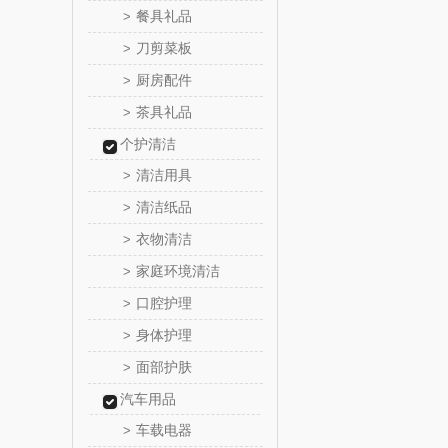
餐具礼品
>
罗尔
刀剪菜板
>
厨房配件
>
飞利
茶具礼品
>
个护清洁
保卫蛋
清洁用具
>
洛克星
清洁纸品
>
衣物清洁
>
五芳
家庭环境清洁
>
皇家粮
口腔护理
>
身体护理
>
尹谜
面部护肤
>
荣事达（品
汽车用品
车载电器
>
味滋源（包