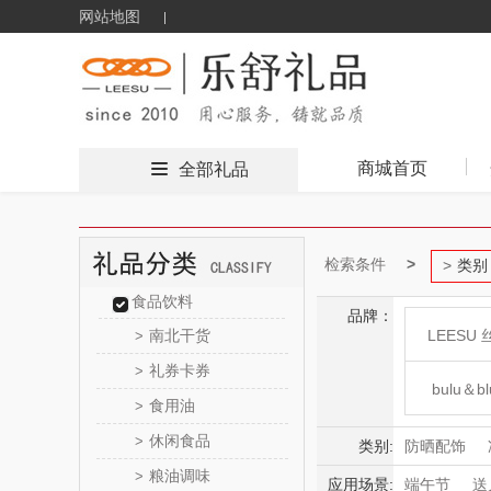
网站地图
商城首页
全部礼品
检索条件
类别
食品饮料
品牌：
南北干货
LEESU 
>
礼券卡券
>
bulu＆bl
食用油
>
休闲食品
>
新秀
类别:
防晒配饰
粮油调味
>
应用场景:
端午节
送