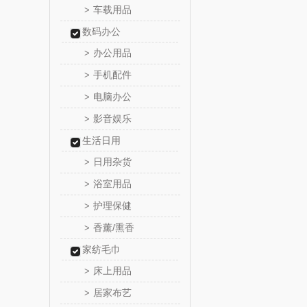
车载用品
>
真不
数码办公
办公用品
>
洁丽雅（包
手机配件
>
五丰黎
电脑办公
>
影音娱乐
>
立时olay
生活日用
日用杂货
泉尔
>
浴室用品
>
奈斯派
护理保健
>
香薰/熏香
>
邻家饭
家纺毛巾
天琴
床上用品
>
居家布艺
>
傲胜OS