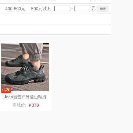
匠心萌宠
YOTTOY
手礼盒
会议礼品
国潮文创
-
元
400-500元
500元以上
堂马氏铺子
科技感礼品
蔬果园（代理商）
中国风
创意礼品
女神节
奶企礼品
银行礼品
伯纳德
万象
七夕节
建党节
圣诞节
教师节
 超柔床品
三只松鼠（代理
商）
味（代理商）
LUING BOX
康宁
京意之选
 MILITARY
罗莱超柔床品
代发
Jeep吉普户外登山鞋男
防滑减震运动鞋
睿嫣
竹盐
商城价:
￥378
倍瑞傲
安宝笛
BAM老板
康夫