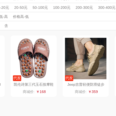
杯壶）
大嘴猴（杯壶厨具
觅菓
MOVA
周年庆礼品
春游踏青
开学季礼品
毕业季礼品
开门红专区
伴
0-20元
20-50元
50-100元
100-200元
200-300元
300-400元
雨伞）
户外）
外事出国
非一FETANA
入职礼
高颜值礼品
乐扣乐扣（家居/
IP联名款
星巴克（杯壶/包
企业团建
展会礼品
宝
低-高
价格高-低
开业乔迁
乡村振兴
定制案例
珠宝礼品
酒店旅游
高校礼品
含
小家电）
袋）
唯宝
姑苏渔歌
纺王
建材礼品
政企单位
房地产礼品
汽车礼品
进店礼
情人节
亲节
儿童节
中秋节
建军节
护士节
重阳节
华
纽曼Newmine
纽曼Newmine
佳帮手
罗莱
（线下款）
（线上款）
CHER
可口可乐Coca Col
沃莱
十二夏天
百草
a
销款）
润本（套装）
乐班
戴可思
阿茜娅（AGIA）
卓然
首佩
SWISS
代发
代发
8
凯伦诗第三代玉石按摩鞋
Jeep吉普轻便防滑徒步
M108
鞋减震耐磨登山鞋
奈雪茶院
奈雪的茶
克洛特
商城价:
￥168
商城价:
￥359
木
丝丽诺妃
睿嫣润膏
锐致
婷
形象派
花卉诗
小天鹅
RO