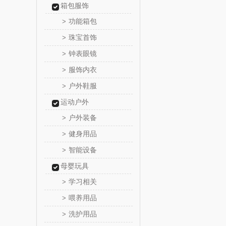
箱包服饰
温仑山（电
功能箱包
>
珠宝首饰
>
澜沧古
钟表眼镜
>
吉潮瑞
服饰内衣
>
户外鞋服
>
海信
运动户外
Alluflon
户外装备
>
健身用品
>
福临
智能设备
>
北欧沃
母婴玩具
学习相关
>
正负
喂养用品
>
洗护用品
>
信科