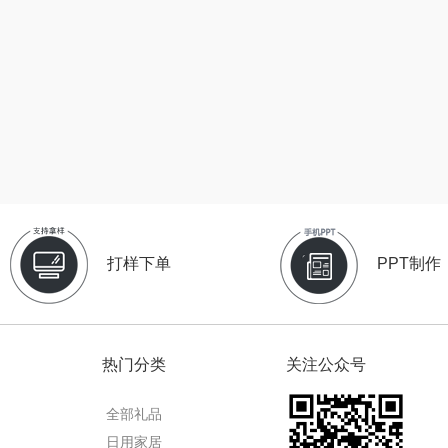
（小家
厨创妈咪
传应
陇间柒月(包销款)
销款）
元黍
高原宏
睡眠博士
头
家之礼
啄木鸟PLOVER
胡姬花
（家纺）
象印
福礼掌柜
迪士尼（数码类）
来伊份
五谷磨房
她妍社
打样下单
PPT制作
ie
品存
爱国者
尔木萄
途雅
HYUNDAI（电器
莱克
热门分类
关注公众号
类）
府
吉米
碧云泉
普沃达
全部礼品
TKK
奥帝尔（包销款）
左都
日用家居