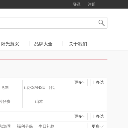
登录
注册
阳光慧采
品牌大全
关于我们
更多
多选
飞剑
山水SANSUI（代
理商）
片仔癀
山本
LOHOLO
途柏丽TOBERLIR
更多
多选
秋游季
福利劳保
生日礼物
更多