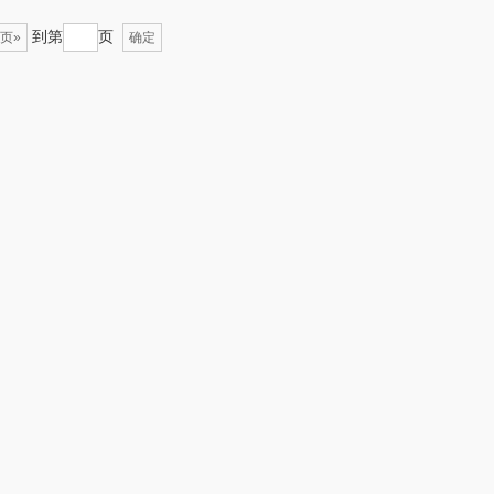
到第
页
页»
确定
（定制款）
爱国者（移动电
源）
江中食疗
凤凰
晒瑞
实丰文化
漫沃星系
TCL
山萃
可益康
BTSM
路悠悠
保宁
伊莎贝拉
雅鹿
圣耳
铮铭
臻牧