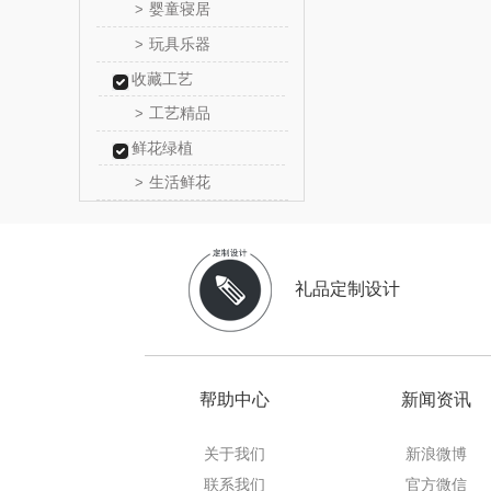
婴童寝居
>
乐扣乐扣
玩具乐器
>
收藏工艺
电）
康巴赫（包
工艺精品
>
鲸选码
鲜花绿植
生活鲜花
>
太力
向物
礼品定制设计
folli foll
乐事
帮助中心
新闻资讯
田知
关于我们
新浪微博
翼眠
联系我们
官方微信