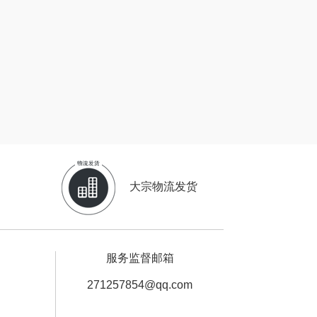
中华
民间造物
嘉禾月
瑞驰SWICKY
金龙鱼
香畴
冠军
施耐德
乐而雅
苏菲
大宗物流发货
KEPO
嗑西西
稻梁菽
得一茶
服务监督邮箱
茶马世家
陈克明
271257854@qq.com
鹏程
蜜丝婷